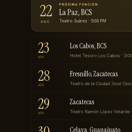
22
PRÓXIMA FUNCIÓN
La Paz, BCS
Teatro Juárez · 5:00 PM
AGO.
23
Los Cabos, BCS
Hotel Tesoro Los Cabos · 3:0
AGO.
28
Fresnillo, Zacatecas
Teatro de la Ciudad José Gon
AGO.
29
Zacatecas
Teatro Ramón López Velarde 
AGO.
30
Celaya, Guanajuato