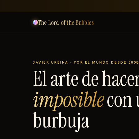
The Lord of the Bubbles
JAVIER URBINA · POR EL MUNDO DESDE 200
El arte de hace
imposible
con 
burbuja