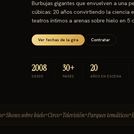
Burbujas gigantes que envuelven a una p
cúbicas: 20 años convirtiendo la ciencia 
teatros íntimos a arenas sobre hielo en 5 
Ver fechas de la gira
Contratar
2008
30+
20
DESDE
PAÍSES
AÑOS EN ESCENA
ws sobre hielo
Circo
Televisión
Parques temáticos
Evento