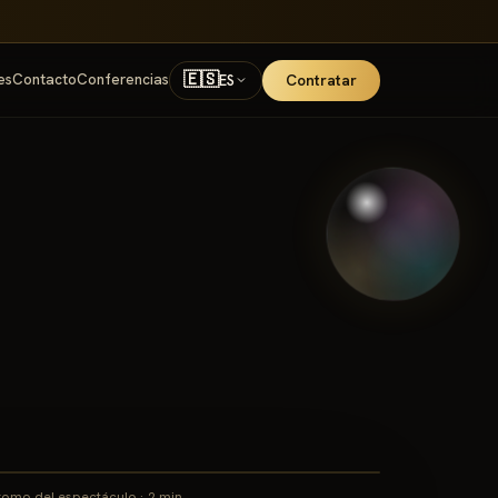
🇪🇸
es
Contacto
Conferencias
Contratar
ES
romo del espectáculo · 2 min