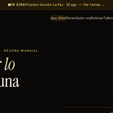
EN GIRA
Próxima función: La Paz · 22 ago. — Ver fechas →
Shows
Quién soy
Noticias
Taller
Gira 2026
8 · RÉCORD MUNDIAL
r
lo
una
P