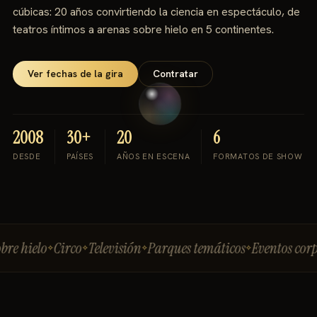
cúbicas: 20 años convirtiendo la ciencia en espectáculo, de
teatros íntimos a arenas sobre hielo en 5 continentes.
Ver fechas de la gira
Contratar
2008
30+
20
6
DESDE
PAÍSES
AÑOS EN ESCENA
FORMATOS DE SHOW
elo
Circo
Televisión
Parques temáticos
Eventos corporati