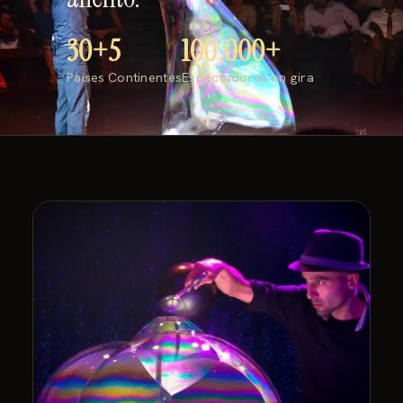
30+
5
100.000+
Países
Continentes
Espectadores en gira