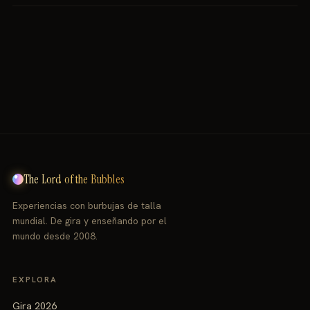
mayores. Es un espectáculo familiar sin restricciones de
El show tiene una duración estándar de entre 45 y 75
edad.
minutos, con o sin intermedio según el formato contratado.
The Lord of the Bubbles
Experiencias con burbujas de talla
mundial. De gira y enseñando por el
mundo desde 2008.
EXPLORA
Gira 2026