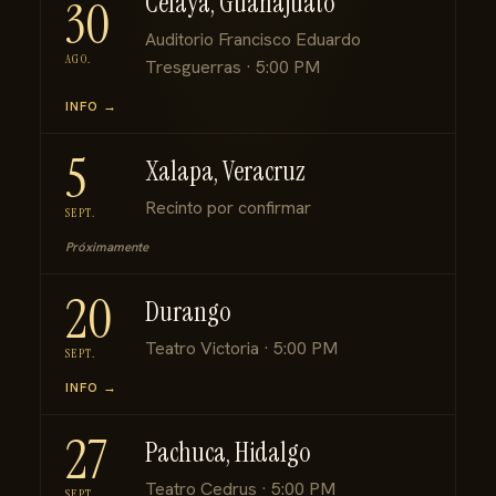
Celaya, Guanajuato
30
Auditorio Francisco Eduardo
AGO.
Tresguerras · 5:00 PM
INFO →
5
Xalapa, Veracruz
Recinto por confirmar
SEPT.
Próximamente
20
Durango
Teatro Victoria · 5:00 PM
SEPT.
INFO →
27
Pachuca, Hidalgo
Teatro Cedrus · 5:00 PM
SEPT.